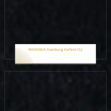
MORINGA Hamburg HafenCity
1. Platz