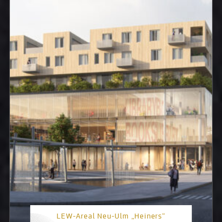
LEW-Areal Neu-Ulm „Heiners“