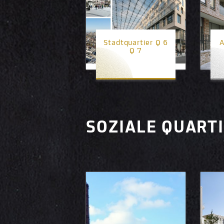
Stadtquartier Q 6
A
Q 7
1. Platz
SOZIALE QUART