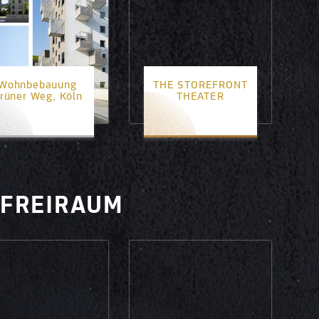
Wohnbebauung
THE STOREFRONT
rüner Weg, Köln
THEATER
2. Platz
3. Platz
 FREIRAUM