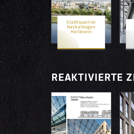
Stadtquartier
Neckarbogen
Heilbronn
1. Platz
REAKTIVIERTE 