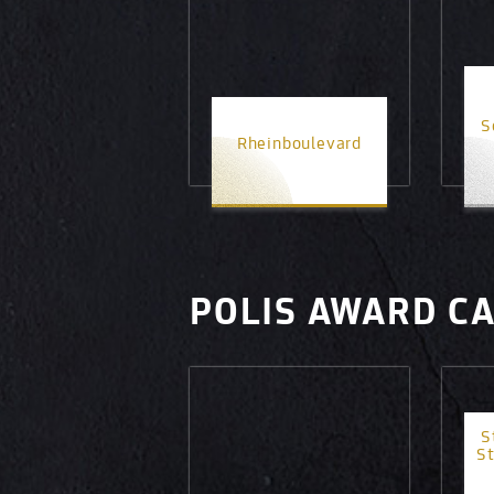
S
Rheinboulevard
1. Platz
POLIS AWARD C
S
S