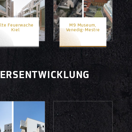
lte Feuerwache
M9 Museum,
Kiel
Venedig-Mestre
2. Platz
3. Platz
IERSENTWICKLUNG