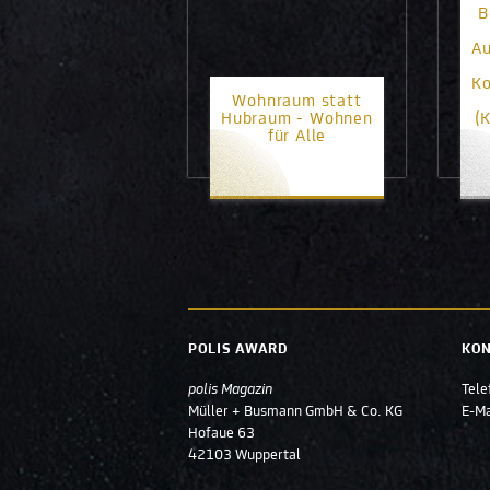
B
Au
K
Wohnraum statt
Hubraum - Wohnen
(
für Alle
1. Platz
POLIS AWARD
KO
polis Magazin
Tele
Müller + Busmann GmbH & Co. KG
E-Ma
Hofaue 63
42103 Wuppertal