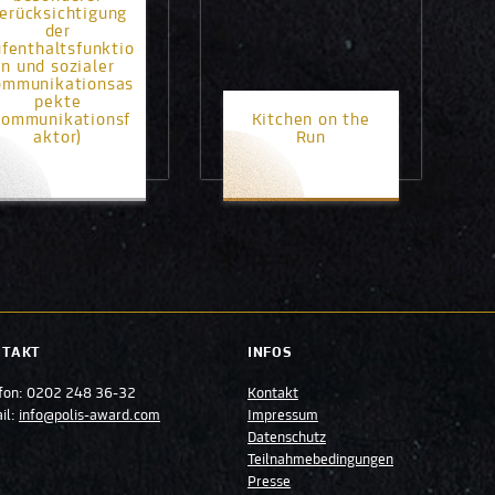
erücksichtigung
der
fenthaltsfunktio
n und sozialer
ommunikationsas
pekte
Kommunikationsf
Kitchen on the
aktor)
Run
2. Platz
3. Platz
NTAKT
INFOS
fon:
0202 248 36-32
Kontakt
il:
info@polis-award.com
Impressum
Datenschutz
Teilnahmebedingungen
Presse