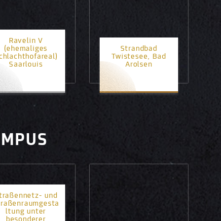
Ravelin V
(ehemaliges
Strandbad
chlachthofareal)
Twistesee, Bad
Saarlouis
Arolsen
2. Platz
3. Platz
AMPUS
traßennetz- und
traßenraumgesta
ltung unter
besonderer