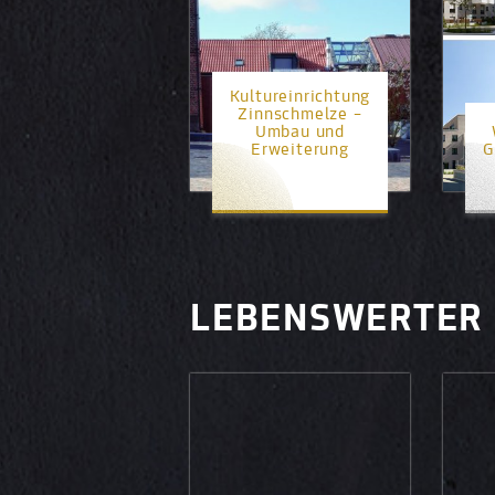
Kultureinrichtung
Zinnschmelze –
Umbau und
Erweiterung
G
1. Platz
LEBENSWERTER