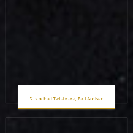
Strandbad Twistesee, Bad Arolsen