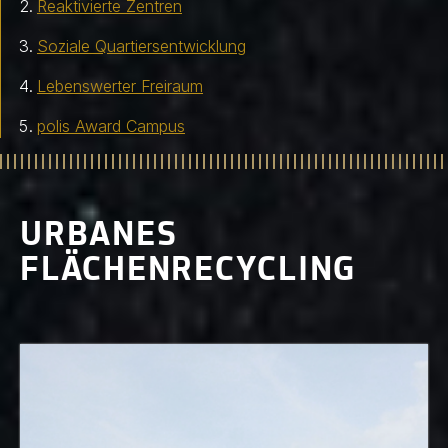
Reaktivierte Zentren
Soziale Quartiersentwicklung
Lebenswerter Freiraum
polis Award Campus
URBANES
FLÄCHENRECYCLING