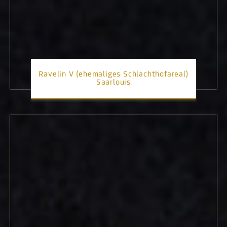
Ravelin V (ehemaliges Schlachthofareal)
Saarlouis