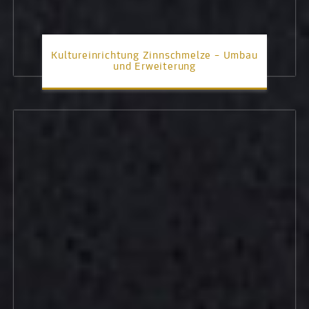
Kultureinrichtung Zinnschmelze – Umbau
und Erweiterung