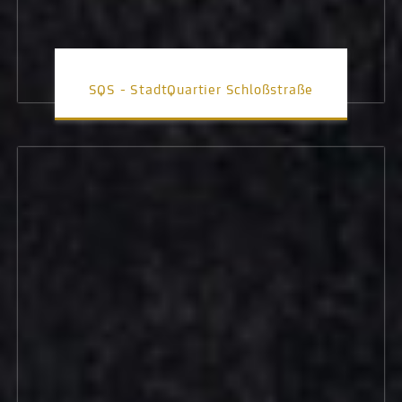
SQS - StadtQuartier Schloßstraße