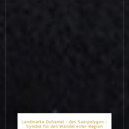
Landmarke Duhamel - das Saarpolygon –
Symbol für den Wandel einer Region