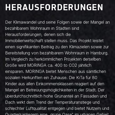
HERAUSFORDERUNGEN
Der Klimawandel und seine Folgen sowie der Mangel an
bezahlbarem Wohnraum in Städten sind
Herausforderungen, denen sich die
Immobilienwirtschaft stellen muss. Das Projekt leistet
einen signifikanten Beitrag zu den Klimazielen sowie zur
Bereitstellung von bezahlbarem Wohnraum in Hamburg.
Im Vergleich zu herkömmlichen Projekten derselben
Größe wird MORINGA ca. 400 to CO2 jährlich
einsparen. MORINGA bietet Menschen aus sämtlichen
sozialen Herkünften ein Zuhause. Die KiTa für 80
Kinder aus allen Einkommensklassen reagiert auf den
Mangel an Betreuungsmöglichkeiten in der Stadt. Der
überdurchschnittlich hohe Grünanteil an Fassaden und
Dach wirkt dem Trend der Temperaturanstiege und
schlechter Luftqualität entgegen und bietet Nutzern und
Quartiersanliegern eine „grüne Oase“ im urbanen Gebiet.