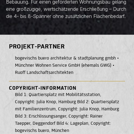
Bebauung. Für einen geförderten Wohnungsbau gelang
eine großzügige, wertschätzende Erschließung – Durch
die 4- bis 8-Spänner ohne zusätzlichen Flächenbedarf.
PROJEKT-PARTNER
bogevischs buero architektur & stadtplanung gmbh
•
Münchner Wohnen Service GmbH (ehemals GWG)
•
Ruoff Landschaftsarchitekten
COPYRIGHT-INFORMATION
Bild 1: Quartiersplatz mit Mobilitätsstation,
Copyright: Julia Knop, Hamburg Bild 2: Quartiersplatz
mit Familienzentrum, Copyright: Julia Knop, Hamburg
Bild 3: Erschlissungsanger, Copyright: Rainer
Taepper, Deggendorf Bild 4: Lageplan, Copyright:
bogevischs buero, München