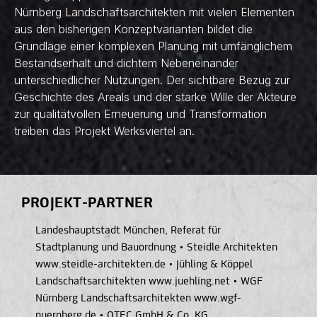
Nürnberg Landschaftsarchitekten mit vielen Elementen
aus den bisherigen Konzeptvarianten bildet die
Grundlage einer komplexen Planung mit umfänglichem
Bestandserhalt und dichtem Nebeneinander
unterschiedlicher Nutzungen. Der sichtbare Bezug zur
Geschichte des Areals und der starke Wille der Akteure
zur qualitätvollen Erneuerung und Transformation
treiben das Projekt Werksviertel an.
PROJEKT-PARTNER
Landeshauptstadt München, Referat für
Stadtplanung und Bauordnung
•
Steidle Architekten
www.steidle-architekten.de
•
Jühling & Köppel
Landschaftsarchitekten www.juehling.net
•
WGF
Nürnberg Landschaftsarchitekten www.wgf-
nuernberg.de
•
OTEC GmbH & Co. KG