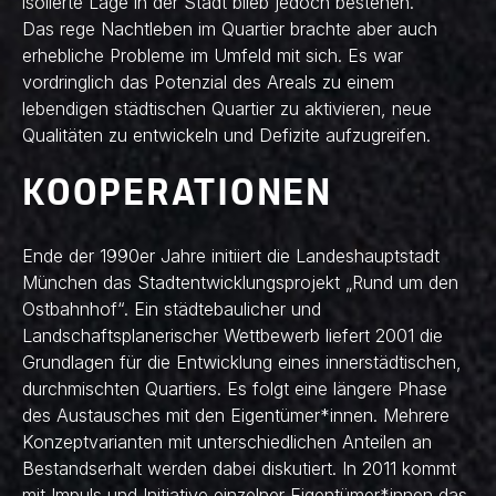
isolierte Lage in der Stadt blieb jedoch bestehen.
Das rege Nachtleben im Quartier brachte aber auch
erhebliche Probleme im Umfeld mit sich. Es war
vordringlich das Potenzial des Areals zu einem
lebendigen städtischen Quartier zu aktivieren, neue
Qualitäten zu entwickeln und Defizite aufzugreifen.
KOOPERATIONEN
Ende der 1990er Jahre initiiert die Landeshauptstadt
München das Stadtentwicklungsprojekt „Rund um den
Ostbahnhof“. Ein städtebaulicher und
Landschaftsplanerischer Wettbewerb liefert 2001 die
Grundlagen für die Entwicklung eines innerstädtischen,
durchmischten Quartiers. Es folgt eine längere Phase
des Austausches mit den Eigentümer*innen. Mehrere
Konzeptvarianten mit unterschiedlichen Anteilen an
Bestandserhalt werden dabei diskutiert. In 2011 kommt
mit Impuls und Initiative einzelner Eigentümer*innen das