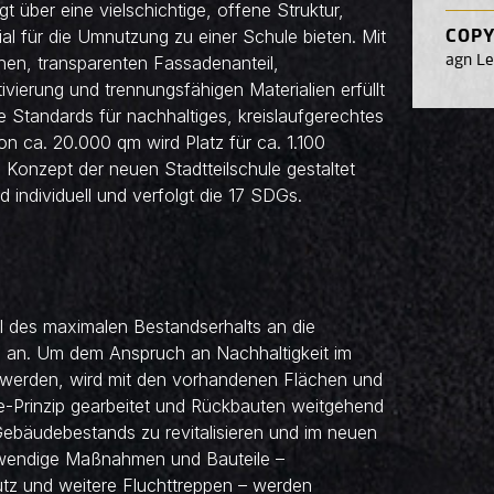
 über eine vielschichtige, offene Struktur,
ial für die Umnutzung zu einer Schule bieten. Mit
COPY
en, transparenten Fassadenanteil,
agn L
erung und trennungsfähigen Materialien erfüllt
e Standards für nachhaltiges, kreislaufgerechtes
n ca. 20.000 qm wird Platz für ca. 1.100
 Konzept der neuen Stadtteilschule gestaltet
d individuell und verfolgt die 17 SDGs.
l des maximalen Bestandserhalts an die
s an. Um dem Anspruch an Nachhaltigkeit im
werden, wird mit den vorhandenen Flächen und
e-Prinzip gearbeitet und Rückbauten weitgehend
 Gebäudebestands zu revitalisieren und im neuen
otwendige Maßnahmen und Bauteile –
utz und weitere Fluchttreppen – werden