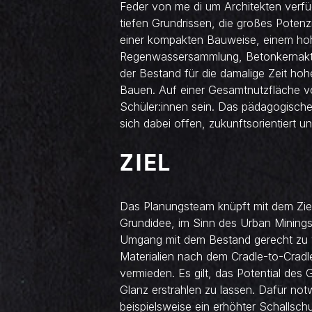
Feder von me di um Architekten verfügt
tiefen Grundrissen, die großes Potenz
einer kompakten Bauweise, einem hoh
Regenwassersammlung, Betonkernaktivi
der Bestand für die damalige Zeit hoh
Bauen. Auf einer Gesamtnutzfläche vo
Schüler:innen sein. Das pädagogische
sich dabei offen, zukunftsorientiert un
ZIEL
Das Planungsteam knüpft mit dem Zie
Grundidee, im Sinn des Urban Mining
Umgang mit dem Bestand gerecht zu 
Materialien nach dem Cradle-to-Cradl
vermieden. Es gilt, das Potential des
Glanz erstrahlen zu lassen. Dafür n
beispielsweise ein erhöhter Schallsch