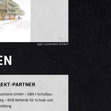
agn Leusmann GmbH
EN
JEKT-PARTNER
eusmann GmbH
•
SBH I Schulbau
rg
•
BSB Behörde für Schule und
bildung