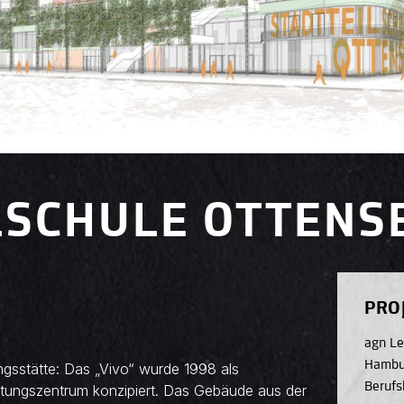
LSCHULE OTTENS
PRO
agn L
Hambu
sstätte: Das „Vivo“ wurde 1998 als
Berufs
stungszentrum konzipiert. Das Gebäude aus der