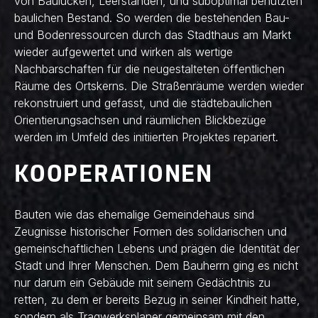
von Baulücken, Leerständen, und suboptimal benutzten
baulichen Bestand. So werden die bestehenden Bau-
und Bodenressourcen durch das Stadthaus am Markt
wieder aufgewertet und wirken als wertige
Nachbarschaften für die neugestalteten öffentlichen
Räume des Ortskerns. Die Straßenräume werden wieder
rekonstruiert und gefasst, und die städtebaulichen
Orientierungsachsen und räumlichen Blickbezüge
werden im Umfeld des initiierten Projektes repariert.
KOOPERATIONEN
Bauten wie das ehemalige Gemeindehaus sind
Zeugnisse historischer Formen des solidarischen und
gemeinschaftlichen Lebens und prägen die Identität der
Stadt und Ihrer Menschen. Dem Bauherrn ging es nicht
nur darum ein Gebäude mit seinem Gedächtnis zu
retten, zu dem er bereits Bezug in seiner Kindheit hatte,
sondern als Tragwerksplaner gemeinsam mit den