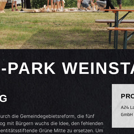
-PARK WEINST
NG
PR
A24 La
GmbH
durch die Gemeindegebietsreform, die fünf
og mit Bürgern wuchs die Idee, den fehlenden
ntitätsstiftende Grüne Mitte zu ersetzen. Um