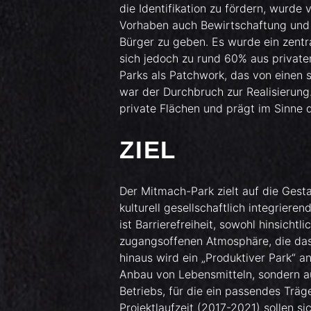
die Identifikation zu fördern, wurde
Vorhaben auch Bewirtschaftung und 
Bürger zu geben. Es wurde ein zentr
sich jedoch zu rund 60% aus privat
Parks als Patchwork, das von einen 
war der Durchbruch zur Realisierung.
private Flächen und prägt im Sinne 
ZIEL
Der Mitmach-Park zielt auf die Gest
kulturell gesellschaftlich integriere
ist Barrierefreiheit, sowohl hinsicht
zugangsoffenen Atmosphäre, die das 
hinaus wird ein „Produktiver Park“ a
Anbau von Lebensmitteln, sondern au
Betriebs, für die ein passendes Träg
Projektlaufzeit (2017-2021) sollen s