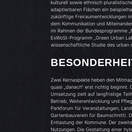
kulturell sowie ethnisch pluralistisc
adaptierbaren Flächen ein beispielh
zukünftige Freiraumentwicklungen im
dem Kommunikation und Miteinander 
im Rahmen der Bundesprogramme „Na
ExWoSt-Programm „Green Urban Labs
wissenschaftliche Studie des urban c
BESONDERHEI
Zwei Kernaspekte heben den Mitmach
quasi „danach“ erst richtig beginnt.
Umsetzung zielt auf langfristige Teil
Betrieb, Weiterentwicklung und Pfl
Parkforum für Veranstaltungen, Land
Gartenbauverein für Baumschnitt). Da
Entlastung der Kommune. Der zweite 
Nutzungen. Die Gestaltung einer hyb