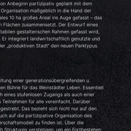
 von Anbeginn partizipativ geplant mit dem
Organisation maßgeblich in die Hand der
ales 10 ha großes Areal ins Auge gefasst – das
en Flächen zusammensetzt. Der Entwurf eines
stabilen gestalterischen Rahmen gefasst wird,
 Er integriert landwirtschaftlich genutzte und
der „produktiven Stadt“ den neuen Parktypus.
altung einer generationsübergreifenden u.
nden Bühne für das Weinstädter Leben. Essentiell
lich eines stufenlosen Zugangs als auch einer
Teilnehmen für alle vereinfacht. Darüber
ngestrebt. Das bezieht sich nicht nur auf den
ch auf die partizipative Organisation des
erschaftsmodell zu finden ist. Über die
ich Strukturen verstetigen, um ein Fortbestehen