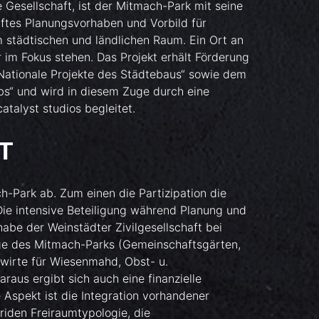
he Gesellschaft, ist der Mitmach-Park mit seine
aftes Planungsvorhaben und Vorbild für
 städtischen und ländlichen Raum. Ein Ort an
im Fokus stehen. Das Projekt erhält Förderung
tionale Projekte des Städtebaus“ sowie dem
“ und wird in diesem Zuge durch eine
atalyst studios begleitet.
T
-Park ab. Zum einen die Partizipation die
 Die intensive Beteiligung während Planung und
habe der Weinstädter Zivilgesellschaft bei
ege des Mitmach-Parks (Gemeinschaftsgärten,
wirte für Wiesenmahd, Obst- u.
raus ergibt sich auch eine finanzielle
Aspekt ist die Integration vorhandener
riden Freiraumtypologie, die