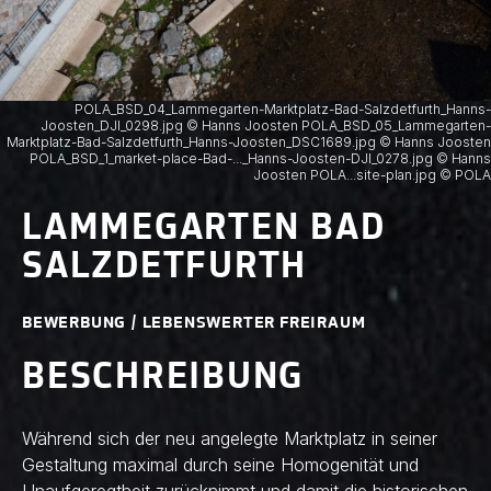
POLA_BSD_04_Lammegarten-Marktplatz-Bad-Salzdetfurth_Hanns-
Joosten_DJI_0298.jpg © Hanns Joosten POLA_BSD_05_Lammegarten-
Marktplatz-Bad-Salzdetfurth_Hanns-Joosten_DSC1689.jpg © Hanns Joosten
POLA_BSD_1_market-place-Bad-..._Hanns-Joosten-DJI_0278.jpg © Hanns
Joosten POLA...site-plan.jpg © POLA
LAMMEGARTEN BAD
SALZDETFURTH
BEWERBUNG / LEBENSWERTER FREIRAUM
BESCHREIBUNG
Während sich der neu angelegte Marktplatz in seiner
Gestaltung maximal durch seine Homogenität und