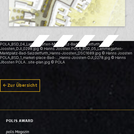
POLA_BSD_04_Lammegarten-Marktplatz-Bad-Salzdetfurth_Hanns-
Joosten_DJI_0298.jpg © Hanns Joosten POLA_BSD_05_Lammegarten-
Marktplatz-Bad-Salzdetfurth_Hanns-Joosten_DSC1689.jpg © Hanns Joosten
POLA_BSD_1_market-place-Bad-..._Hanns-Joosten-DJI_0278.jpg © Hanns
Joosten POLA...site-plan.jpg © POLA
Zur Übersicht
POLIS AWARD
polis Magazin