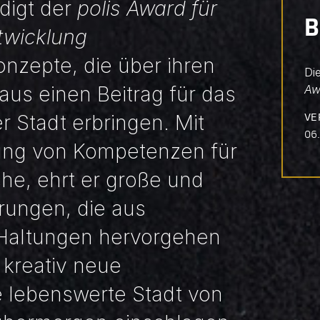
rdigt der
polis Award für
twicklung
nzepte, die über ihren
Di
us einen Beitrag für das
Aw
r Stadt erbringen. Mit
VE
06.
lung von Kompetenzen für
e, ehrt er große und
erungen, die aus
 Haltungen hervorgehen
 kreativ neue
 lebenswerte Stadt von